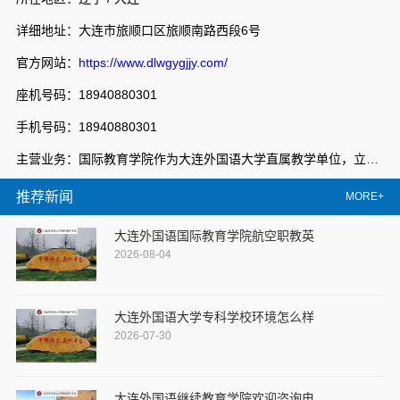
详细地址：大连市旅顺口区旅顺南路西段6号
官方网站：
https://www.dlwgygjjy.com/
座机号码：18940880301
手机号码：18940880301
主营业务：国际教育学院作为大连外国语大学直属教学单位，立足大连外国语大学专业化、国际化办学资源优势，秉持“开放办学、共享发展、创新管理、服务社会”的办学理念，整合中外优质教育资源，形成学历教育、留学服务和多领域培训相互衔接的教育体系，服务地方经济社会发展，教职员工近100人，构建了“学院搭台、中心管理、部门运营”的新管理格局，形成了国际化特色鲜明的教育生态。复合培养部，以服务为宗旨，以就业为导向，积极响应国家职业教育改革实施方案的号召，挖掘整合校地优势办学资源，建设特色专业群，校企共推教学改革，完善特色人才培养体系，深化职业教育产教双向融合，不断深化办学内涵，创新人才培养模式，走出一条具有大连外国语大学特色的职业教育发展之路。
推荐新闻
MORE+
大连外国语国际教育学院航空职教英
2026-08-04
大连外国语大学专科学校环境怎么样
2026-07-30
大连外国语继续教育学院欢迎咨询电